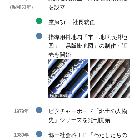
を設立
（昭和53年）
杢原功一 社長就任
指導用掛地図「市・地区版掛地
図」「県版掛地図」の制作・販
売を開始
ピクチャーボード「郷土の人物
1979年
史」シリーズを発刊開始
郷土社会科ＴＰ「わたしたちの
1980年