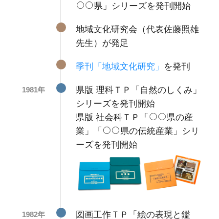
県」シリーズを発刊開始
地域文化研究会（代表佐藤照雄
先生）が発足
季刊「地域文化研究」
を発刊
県版 理科ＴＰ「自然のしくみ」
1981年
シリーズを発刊開始
県版 社会科ＴＰ「
県の産
業」「
県の伝統産業」シリ
ーズを発刊開始
図画工作ＴＰ「絵の表現と鑑
1982年